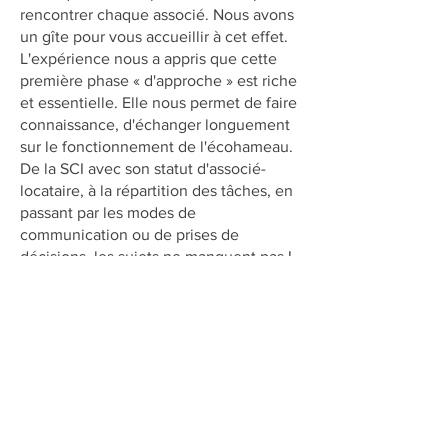
rencontrer chaque associé. Nous avons
un gîte pour vous accueillir à cet effet.
L'expérience nous a appris que cette
première phase « d'approche » est riche
et essentielle. Elle nous permet de faire
connaissance, d'échanger longuement
sur le fonctionnement de l'écohameau.
De la SCI avec son statut d'associé-
locataire, à la répartition des tâches, en
passant par les modes de
communication ou de prises de
décisions, les sujets ne manquent pas !
Nous prenons aussi le temps de
discuter de la maison disponible et,
bien entendu, de vous et de vos
projets...
vous êtes décidés, et nous aussi, à
tenter l'expérience ensemble, vous
emménagez alors dans la maison avec
un contrat de location de courte durée.