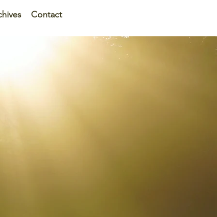
chives
Contact
rval